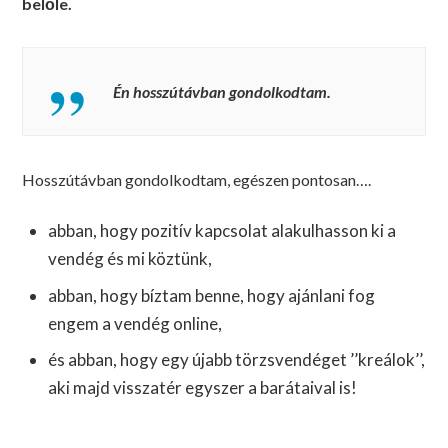
belőle.
Én hosszútávban gondolkodtam.
Hosszútávban gondolkodtam, egészen pontosan….
abban, hogy pozitív kapcsolat alakulhasson ki a
vendég és mi köztünk,
abban, hogy bíztam benne, hogy ajánlani fog
engem a vendég online,
és abban, hogy egy újabb törzsvendéget ’’kreálok’’,
aki majd visszatér egyszer a barátaival is!