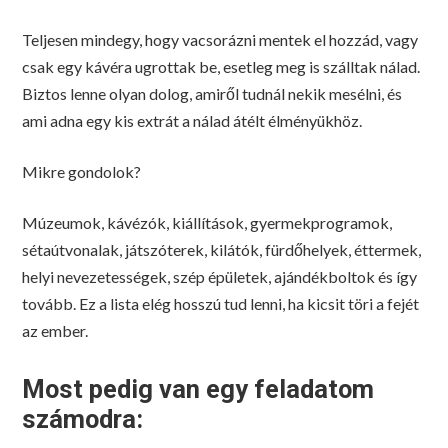
Teljesen mindegy, hogy vacsorázni mentek el hozzád, vagy
csak egy kávéra ugrottak be, esetleg meg is szálltak nálad.
Biztos lenne olyan dolog, amiről tudnál nekik mesélni, és
ami adna egy kis extrát a nálad átélt élményükhöz.
Mikre gondolok?
Múzeumok, kávézók, kiállítások, gyermekprogramok,
sétaútvonalak, játszóterek, kilátók, fürdőhelyek, éttermek,
helyi nevezetességek, szép épületek, ajándékboltok és így
tovább. Ez a lista elég hosszú tud lenni, ha kicsit töri a fejét
az ember.
Most pedig van egy feladatom
számodra: