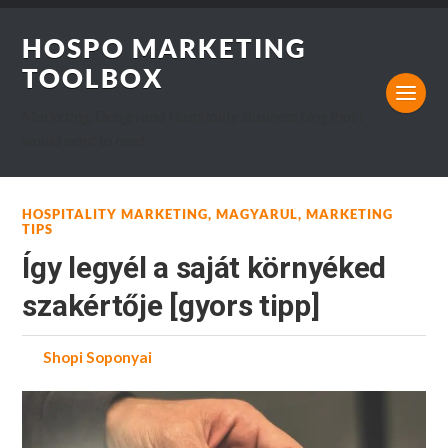
HOSPO MARKETING
TOOLBOX
Marketing, Design and Hospitality Business blog that I
would want to read.
HOSPITALITY MARKETING
,
MAGYARUL
,
MARKETING
TIPS
Így legyél a saját környéked
szakértője [gyors tipp]
by
Shopi Soponyai
on