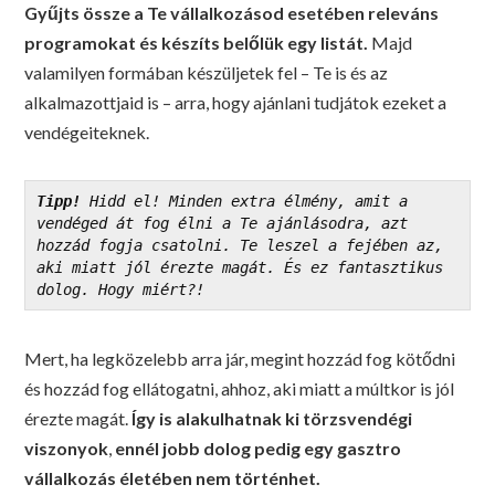
Gyűjts össze a Te vállalkozásod esetében releváns
programokat és készíts belőlük egy listát.
Majd
valamilyen formában készüljetek fel – Te is és az
alkalmazottjaid is – arra, hogy ajánlani tudjátok ezeket a
vendégeiteknek.
Tipp!
 Hidd el! Minden extra élmény, amit a 
vendéged át fog élni a Te ajánlásodra, azt 
hozzád fogja csatolni. Te leszel a fejében az, 
aki miatt jól érezte magát. És ez fantasztikus 
dolog. Hogy miért?!
Mert, ha legközelebb arra jár, megint hozzád fog kötődni
és hozzád fog ellátogatni, ahhoz, aki miatt a múltkor is jól
érezte magát.
Így is alakulhatnak ki törzsvendégi
viszonyok
,
ennél jobb dolog pedig egy gasztro
vállalkozás életében nem történhet.