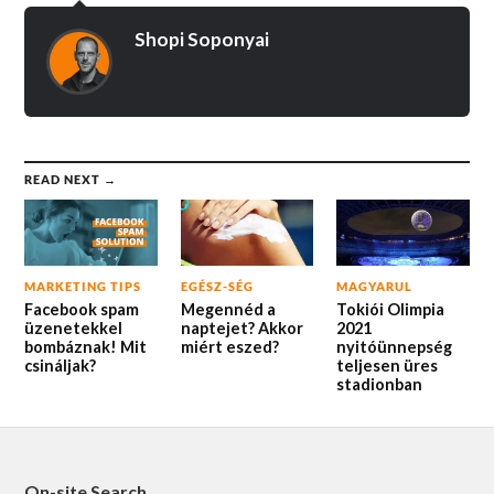
Shopi Soponyai
READ NEXT →
MARKETING TIPS
EGÉSZ-SÉG
MAGYARUL
Facebook spam
Megennéd a
Tokiói Olimpia
üzenetekkel
naptejet? Akkor
2021
bombáznak! Mit
miért eszed?
nyitóünnepség
csináljak?
teljesen üres
stadionban
On-site Search