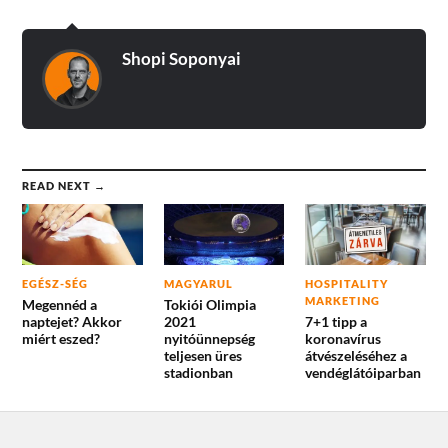
Shopi Soponyai
READ NEXT →
EGÉSZ-SÉG
MAGYARUL
HOSPITALITY
MARKETING
Megennéd a
Tokiói Olimpia
naptejet? Akkor
2021
7+1 tipp a
miért eszed?
nyitóünnepség
koronavírus
teljesen üres
átvészeléséhez a
stadionban
vendéglátóiparban