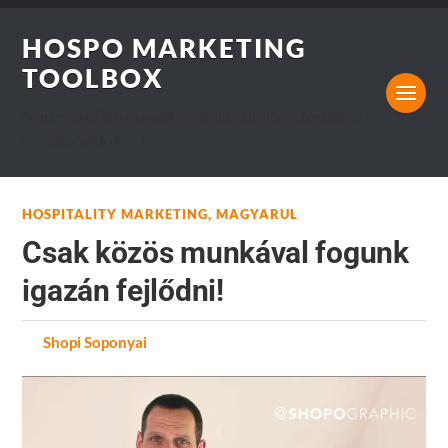
HOSPO MARKETING
TOOLBOX
Marketing, Design and Hospitality Business blog that I
would want to read.
HOSPITALITY MARKETING
,
MAGYARUL
Csak közös munkával fogunk
igazán fejlődni!
by
Shopi Soponyai
on