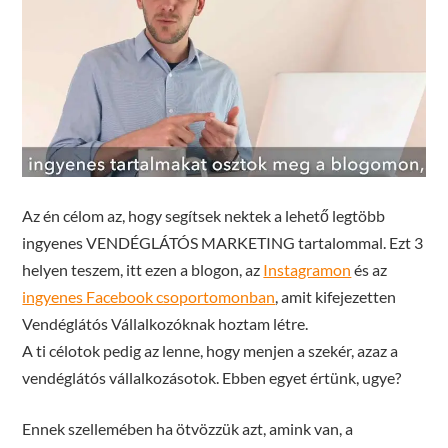
Az én célom az, hogy segítsek nektek a lehető legtöbb
ingyenes VENDÉGLÁTÓS MARKETING tartalommal. Ezt 3
helyen teszem, itt ezen a blogon, az
Instagramon
és az
ingyenes Facebook csoportomonban
, amit kifejezetten
Vendéglátós Vállalkozóknak hoztam létre.
A ti célotok pedig az lenne, hogy menjen a szekér, azaz a
vendéglátós vállalkozásotok. Ebben egyet értünk, ugye?
Ennek szellemében ha ötvözzük azt, amink van, a