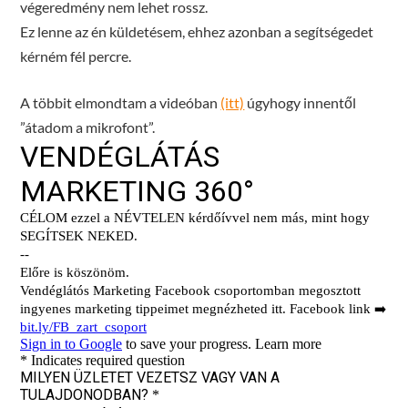
végeredmény nem lehet rossz.
Ez lenne az én küldetésem, ehhez azonban a segítségedet
kérném fél percre.
A többit elmondtam a videóban
(itt)
úgyhogy innentől
”átadom a mikrofont”.