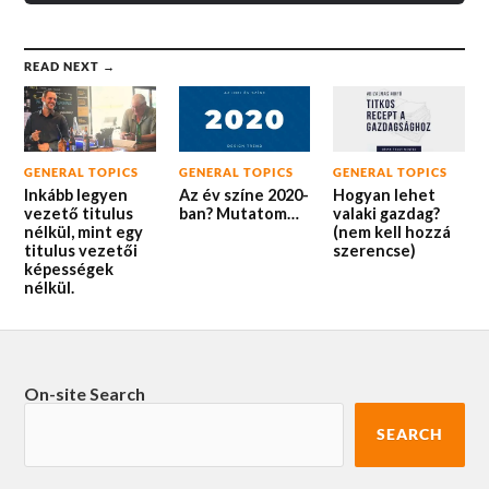
READ NEXT →
GENERAL TOPICS
GENERAL TOPICS
GENERAL TOPICS
Inkább legyen
Az év színe 2020-
Hogyan lehet
vezető titulus
ban? Mutatom…
valaki gazdag?
nélkül, mint egy
(nem kell hozzá
titulus vezetői
szerencse)
képességek
nélkül.
On-site Search
SEARCH