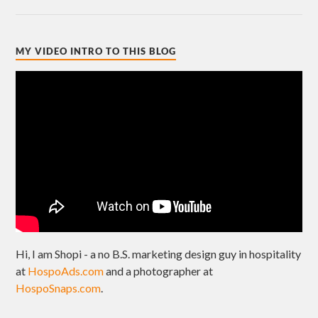
MY VIDEO INTRO TO THIS BLOG
Hi, I am Shopi - a no B.S. marketing design guy in hospitality
at
HospoAds.com
and a photographer at
HospoSnaps.com
.