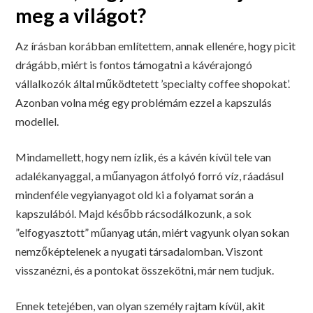
meg a világot?
Az írásban korábban említettem, annak ellenére, hogy picit
drágább, miért is fontos támogatni a kávérajongó
vállalkozók által működtetett ’specialty coffee shopokat’.
Azonban volna még egy problémám ezzel a kapszulás
modellel.
Mindamellett, hogy nem ízlik, és a kávén kívül tele van
adalékanyaggal, a műanyagon átfolyó forró víz, ráadásul
mindenféle vegyianyagot old ki a folyamat során a
kapszulából. Majd később rácsodálkozunk, a sok
”elfogyasztott” műanyag után, miért vagyunk olyan sokan
nemzőképtelenek a nyugati társadalomban. Viszont
visszanézni, és a pontokat összekötni, már nem tudjuk.
Ennek tetejében, van olyan személy rajtam kívül, akit