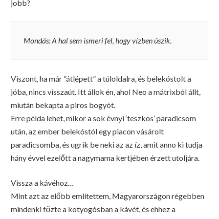
jobb?
Mondás: A hal sem ismeri fel, hogy vízben úszik.
Viszont, ha már ”átlépett” a túloldalra, és belekóstolt a
jóba, nincs visszaút. Itt állok én, ahol Neo a mátrixból állt,
miután bekapta a piros bogyót.
Erre példa lehet, mikor a sok évnyi ‘teszkos’ paradicsom
után, az ember belekóstól egy piacon vásárolt
paradicsomba, és ugrik be neki az az íz, amit anno ki tudja
hány évvel ezelőtt a nagymama kertjében érzett utoljára.
Vissza a kávéhoz…
Mint azt az előbb említettem, Magyarországon régebben
mindenki főzte a kotyogósban a kávét, és ehhez a