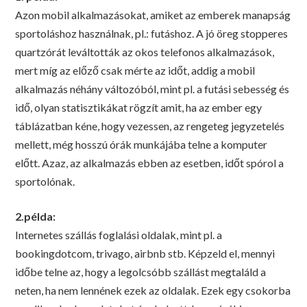
Azon mobil alkalmazásokat, amiket az emberek manapság
sportoláshoz használnak, pl.: futáshoz. A jó öreg stopperes
quartzórát leváltották az okos telefonos alkalmazások,
mert míg az előző csak mérte az időt, addig a mobil
alkalmazás néhány változóból, mint pl. a futási sebesség és
idő, olyan statisztikákat rögzít amit, ha az ember egy
táblázatban kéne, hogy vezessen, az rengeteg jegyzetelés
mellett, még hosszú órák munkájába telne a komputer
előtt. Azaz, az alkalmazás ebben az esetben, időt spórol a
sportolónak.
2.példa:
Internetes szállás foglalási oldalak, mint pl. a
bookingdotcom, trivago, airbnb stb. Képzeld el, mennyi
időbe telne az, hogy a legolcsóbb szállást megtaláld a
neten, ha nem lennének ezek az oldalak. Ezek egy csokorba