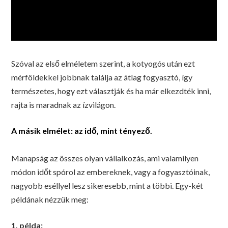
Szóval az első elméletem szerint, a kotyogós után ezt
mérföldekkel jobbnak találja az átlag fogyasztó, így
természetes, hogy ezt választják és ha már elkezdték inni,
rajta is maradnak az ízvilágon.
A másik elmélet: az idő, mint tényező.
Manapság az összes olyan vállalkozás, ami valamilyen
módon időt spórol az embereknek, vagy a fogyasztóinak,
nagyobb eséllyel lesz sikeresebb, mint a többi. Egy-két
példának nézzük meg:
1. példa: