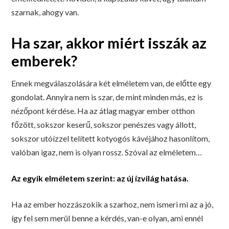
szarnak, ahogy van.
Ha szar, akkor miért isszák az
emberek?
Ennek megválaszolására két elméletem van, de előtte egy
gondolat. Annyira nem is szar, de mint minden más, ez is
nézőpont kérdése. Ha az átlag magyar ember otthon
főzött, sokszor keserű, sokszor penészes vagy állott,
sokszor utóízzel telített kotyogós kávéjához hasonlítom,
valóban igaz, nem is olyan rossz. Szóval az elméletem…
Az egyik elméletem szerint: az új ízvilág hatása.
Ha az ember hozzászokik a szarhoz, nem ismeri mi az a jó,
így fel sem merül benne a kérdés, van-e olyan, ami ennél