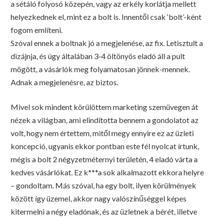
a sétáló folyosó közepén, vagy az erkély korlátja mellett
helyezkednek el, mint ez a bolt is. Innentől csak ‘bolt’-ként
fogom említeni.
Szóval ennek a boltnak jó a megjelenése, az fix. Letisztult a
dizájnja, és úgy általában 3-4 öltönyös eladó áll a pult
mögött, a vásárlók meg folyamatosan jönnek-mennek.
Adnak a megjelenésre, az biztos.
Mivel sok mindent körülöttem marketing szemüvegen át
nézek a világban, ami elindította bennem a gondolatot az
volt, hogy nem értettem, mitől megy ennyire ez az üzleti
koncepció, ugyanis ekkor pontban este fél nyolcat írtunk,
mégis a bolt 2 négyzetméternyi területén, 4 eladó várta a
kedves vásárlókat. Ez k***a sok alkalmazott ekkora helyre
– gondoltam. Más szóval, ha egy bolt, ilyen körülmények
között így üzemel, akkor nagy valószínűséggel képes
kitermelni a négy eladónak, és az üzletnek a bérét, illetve