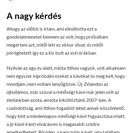
A nagy kérdés
Ahogy az előbb is írtam, ami elindította ezt a
gondolatmenetet bennem az volt, hogy próbáltam
megérteni azt, mitől lett ez ekkor divat, és mitől
pöröghetett így ez a kis bolt az esti órákban.
Nyilván az egy év alatt, mióta itthon vagyok, volt alkalmam
nem egyszer kipróbálni ezeket a kávékat és meg kell, hogy
mondjam, nem voltam lenyűgözve. Új-Zélandon az
újhullámos, más szóval a minőségi kávé már jelen volt az
életünkben azóta, amióta kiköltöztünk 2007-ben. A
csalódottság, ami itthon fogadott lehet annak köszönhető,
hogy kint a mindennapos minőségi kávé fogyasztása miatt,
a jó kávé iránti elvárásom is magasabb szintre
emelkedhetett. Röviden, a kapszulás kávét, úgy találtam