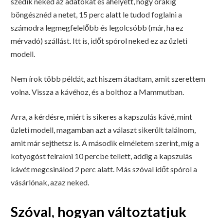
szedik neked az adatokat és ahelyett, hogy órákig
böngésznéd a netet, 15 perc alatt le tudod foglalni a
számodra legmegfelelőbb és legolcsóbb (már, ha ez
mérvadó) szállást. Itt is, időt spórol neked ez az üzleti
modell.
Nem írok több példát, azt hiszem átadtam, amit szerettem
volna. Vissza a kávéhoz, és a bolthoz a Mammutban.
Arra, a kérdésre, miért is sikeres a kapszulás kávé, mint
üzleti modell, magamban azt a választ sikerült találnom,
amit már sejthetsz is. A második elméletem szerint, míg a
kotyogóst felrakni 10 percbe tellett, addig a kapszulás
kávét megcsinálod 2 perc alatt. Más szóval időt spórol a
vásárlónak, azaz neked.
Szóval, hogyan változtatjuk