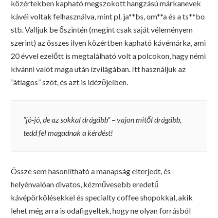
közértekben kapható megszokott hangzású márkanevek
kávéi voltak felhasználva, mint pl. ja**bs, om**a és a ts**bo
stb. Valljuk be őszintén (megint csak saját véleményem
szerint) az összes ilyen közértben kapható kávémárka, ami
20 évvel ezelőtt is megtalálható volt a polcokon, hagy némi
kívánni valót maga után ízvilágában. Itt használjuk az
”átlagos” szót, és azt is idézőjelben.
”jó-jó, de az sokkal drágább” – vajon mitől drágább,
tedd fel magadnak a kérdést!
Össze sem hasonlítható a manapság elterjedt, és
helyénvalóan divatos, kézművesebb eredetű
kávépörkölésekkel és specialty coffee shopokkal, akik
lehet még arra is odafigyeltek, hogy ne olyan forrásból