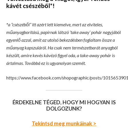
kávét csészéből*!
*
a ”csészéből” itt azért lett kiemelve, mert az elviteles,
műanyagborítású, papírnak látszó ‘take away’ pohár nagyjából
egyenlő azzal, amit az utolsó bekezdésben foglaltam össze a
műanyag kapszuláról. Ha csak nem természetbarát anyagból
készült, amire kevés kávézó figyel oda, a take-away pohár is
ártalmas. Továbbá ez is ugyanolyan szemét.
https://www.facebook.com/shopographic/posts/10156539
ÉRDEKELNE TÉGED, HOGY MI HOGYAN IS
DOLGOZUNK?
Tekintsd meg munkáinak >