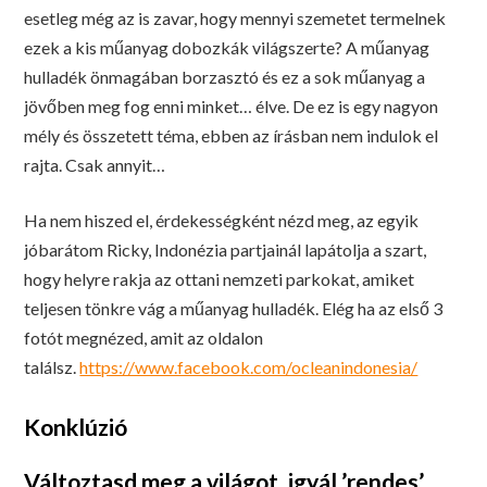
esetleg még az is zavar, hogy mennyi szemetet termelnek
ezek a kis műanyag dobozkák világszerte? A műanyag
hulladék önmagában borzasztó és ez a sok műanyag a
jövőben meg fog enni minket… élve. De ez is egy nagyon
mély és összetett téma, ebben az írásban nem indulok el
rajta. Csak annyit…
Ha nem hiszed el, érdekességként nézd meg, az egyik
jóbarátom Ricky, Indonézia partjainál lapátolja a szart,
hogy helyre rakja az ottani nemzeti parkokat, amiket
teljesen tönkre vág a műanyag hulladék. Elég ha az első 3
fotót megnézed, amit az oldalon
találsz.
https://www.facebook.com/ocleanindonesia/
Konklúzió
Változtasd meg a világot, igyál ’rendes’