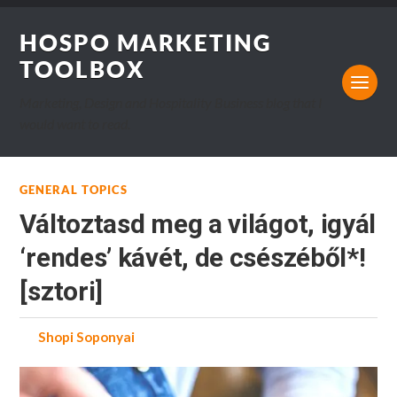
HOSPO MARKETING
TOOLBOX
Marketing, Design and Hospitality Business blog that I
would want to read.
GENERAL TOPICS
Változtasd meg a világot, igyál
‘rendes’ kávét, de csészéből*!
[sztori]
by
Shopi Soponyai
on