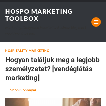
HOSPO MARKETING
TOOLBOX
Marketing, Design and Hospitality Business blog that I
would want to read.
HOSPITALITY MARKETING
Hogyan találjuk meg a legjobb
személyzetet? [vendéglátás
marketing]
by
Shopi Soponyai
on