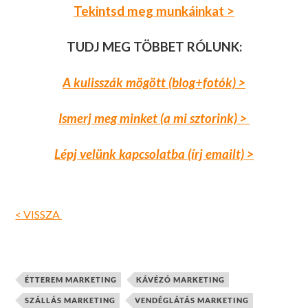
Tekintsd meg munkáinkat >
TUDJ MEG TÖBBET RÓLUNK:
A kulisszák mögött (blog+fotók) >
Ismerj meg minket (a mi sztorink) >
Lépj velünk kapcsolatba (írj emailt) >
< VISSZA
ÉTTEREM MARKETING
KÁVÉZÓ MARKETING
SZÁLLÁS MARKETING
VENDÉGLÁTÁS MARKETING