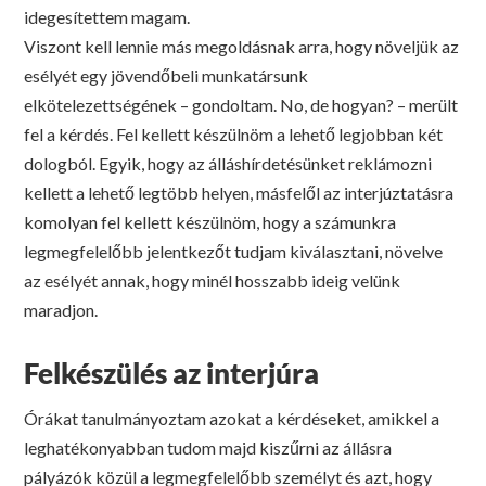
idegesítettem magam.
Viszont kell lennie más megoldásnak arra, hogy növeljük az
esélyét egy jövendőbeli munkatársunk
elkötelezettségének – gondoltam. No, de hogyan? – merült
fel a kérdés. Fel kellett készülnöm a lehető legjobban két
dologból. Egyik, hogy az álláshírdetésünket reklámozni
kellett a lehető legtöbb helyen, másfelől az interjúztatásra
komolyan fel kellett készülnöm, hogy a számunkra
legmegfelelőbb jelentkezőt tudjam kiválasztani, növelve
az esélyét annak, hogy minél hosszabb ideig velünk
maradjon.
Felkészülés az interjúra
Órákat tanulmányoztam azokat a kérdéseket, amikkel a
leghatékonyabban tudom majd kiszűrni az állásra
pályázók közül a legmegfelelőbb személyt és azt, hogy