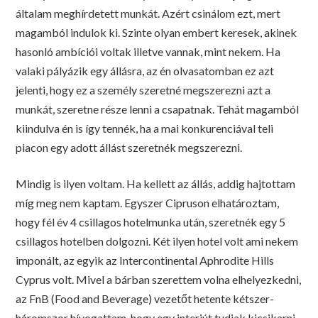
általam meghírdetett munkát. Azért csinálom ezt, mert
magamból indulok ki. Szinte olyan embert keresek, akinek
hasonló ambíciói voltak illetve vannak, mint nekem. Ha
valaki pályázik egy állásra, az én olvasatomban ez azt
jelenti, hogy ez a személy szeretné megszerezni azt a
munkát, szeretne része lenni a csapatnak. Tehát magamból
kiindulva én is így tennék, ha a mai konkurenciával teli
piacon egy adott állást szeretnék megszerezni.
Mindig is ilyen voltam. Ha kellett az állás, addig hajtottam
míg meg nem kaptam. Egyszer Cipruson elhatároztam,
hogy fél év 4 csillagos hotelmunka után, szeretnék egy 5
csillagos hotelben dolgozni. Két ilyen hotel volt ami nekem
imponált, az egyik az Intercontinental Aphrodite Hills
Cyprus volt. Mivel a bárban szerettem volna elhelyezkedni,
az FnB (Food and Beverage) vezetőt hetente kétszer-
háromszor hívogattam, hogy egy interjút tudjak kicsikarni