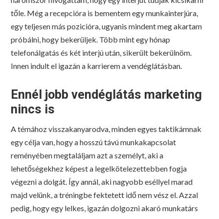
tőle. Még a recepcióra is bementem egy munkainterjúra,
egy teljesen más pozicióra, ugyanis mindent meg akartam
próbálni, hogy bekerüljek. Több mint egy hónap
telefonálgatás és két interjú után, sikerült bekerülnöm.
Innen indult el igazán a karrierem a vendéglátásban.
Ennél jobb vendéglátás marketing
nincs is
A témához visszakanyarodva, minden egyes taktikámnak
egy célja van, hogy a hosszú távú munkakapcsolat
reményében megtaláljam azt a személyt, aki a
lehetőségekhez képest a legelkötelezettebben fogja
végezni a dolgát. Így annál, aki nagyobb eséllyel marad
majd velünk, a tréningbe fektetett idő nem vész el. Azzal
pedig, hogy egy lelkes, igazán dolgozni akaró munkatárs