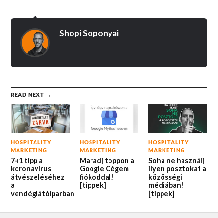
Shopi Soponyai
READ NEXT →
HOSPITALITY
HOSPITALITY
HOSPITALITY
MARKETING
MARKETING
MARKETING
7+1 tipp a
Maradj toppon a
Soha ne használj
koronavírus
Google Cégem
ilyen posztokat a
átvészeléséhez
fiókoddal!
közösségi
a
[tippek]
médiában!
vendéglátóiparban
[tippek]