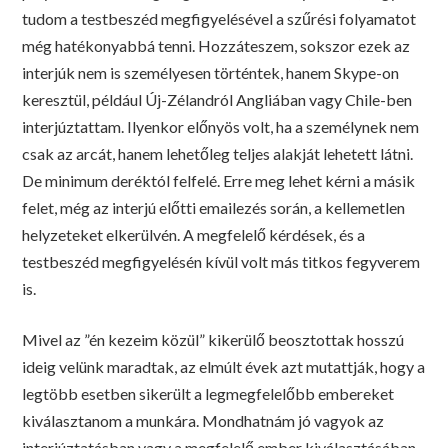
tudom a testbeszéd megfigyelésével a szűrési folyamatot
még hatékonyabbá tenni. Hozzáteszem, sokszor ezek az
interjúk nem is személyesen történtek,
hanem Skype-on
keresztül, például
Új-Zélandról Angliában vagy Chile-ben
interjúztattam. Ilyenkor előnyös volt, ha a személynek nem
csak az arcát, hanem lehetőleg teljes alakját lehetett látni.
De minimum deréktól felfelé. Erre meg lehet kérni a másik
felet, még az interjú előtti emailezés során, a kellemetlen
helyzeteket elkerülvén. A megfelelő kérdések, és a
testbeszéd megfigyelésén kívül volt más titkos fegyverem
is.
Mivel az ”én kezeim közül” kikerülő beosztottak hosszú
ideig velünk maradtak, az elmúlt évek azt mutattják, hogy a
legtöbb esetben sikerült a legmegfelelőbb embereket
kiválasztanom a munkára. Mondhatnám jó vagyok az
interjúztatásban vagy a megfelelő ember kiválasztásában,