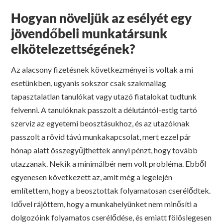
Hogyan növel
jük az esélyét egy
jövendőbeli munkatársunk
elkötelezettségének?
Az alacsony fizetésnek következményei is voltak a mi
esetünkben, ugyanis sokszor csak szakmailag
tapasztalatlan tanulókat vagy utazó fiatalokat tudtunk
felvenni. A tanulóknak passzolt a délutántól-estig tartó
szerviz az egyetemi beosztásukhoz, és az utazóknak
passzolt a rövid távú munkakapcsolat, mert ezzel pár
hónap alatt összegyűjthettek annyi pénzt, hogy tovább
utazzanak. Nekik a minimálbér nem volt probléma. Ebből
egyenesen következett az, amit még a legelején
említettem, hogy a beosztottak folyamatosan cserélődtek.
Idővel rájöttem, hogy a munkahelyünket nem minősíti a
dolgozóink folyamatos cserélődése, és emiatt fölöslegesen