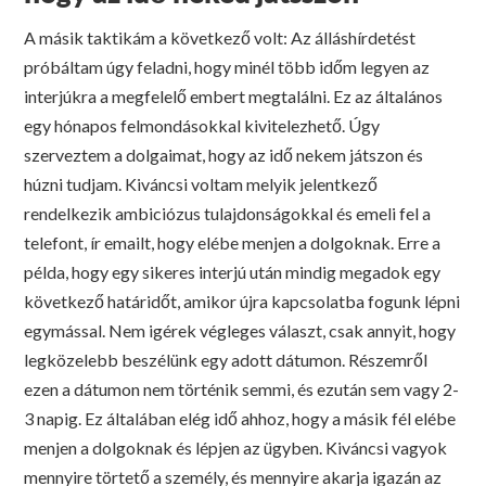
A másik taktikám a következő volt: Az álláshírdetést
próbáltam úgy feladni, hogy minél több időm legyen az
interjúkra a megfelelő embert megtalálni. Ez az általános
egy hónapos felmondásokkal kivitelezhető. Úgy
szerveztem a dolgaimat, hogy az idő nekem játszon és
húzni tudjam. Kiváncsi voltam melyik jelentkező
rendelkezik ambiciózus tulajdonságokkal és emeli fel a
telefont, ír emailt, hogy elébe menjen a dolgoknak. Erre a
példa, hogy egy sikeres interjú után mindig megadok egy
következő határidőt, amikor újra kapcsolatba fogunk lépni
egymással. Nem igérek végleges választ, csak annyit, hogy
legközelebb beszélünk egy adott dátumon. Részemről
ezen a dátumon nem történik semmi, és ezután sem vagy 2-
3 napig. Ez általában elég idő ahhoz, hogy a másik fél elébe
menjen a dolgoknak és lépjen az ügyben. Kiváncsi vagyok
mennyire törtető a személy, és mennyire akarja igazán az