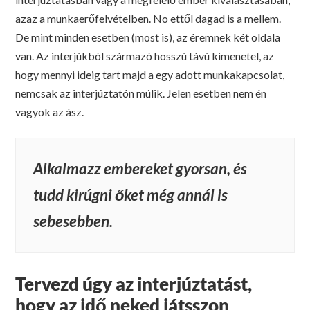
azaz a munkaerőfelvételben. No ettől dagad is a mellem.
De mint minden esetbe
n (most is)
, az éremnek két oldala
van. Az interjúkból származó hosszú távú kimenetel, az
hogy mennyi ideig tart majd a egy adott munkakapcsolat,
nemcsak az interjúztatón múlik. Jelen esetben nem én
vagyok az ász.
Alkalmazz embereket gyorsan, és
tudd kirúgni őket még annál is
sebesebben.
Tervezd úgy az interjúztatást,
hogy az idő neked játsszon