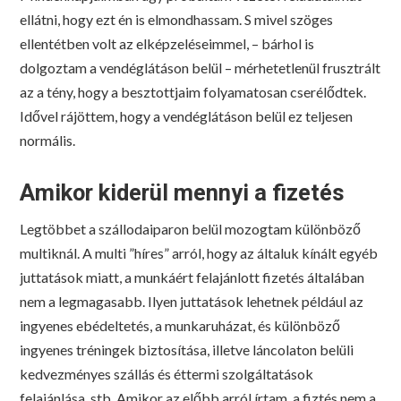
ellátni, hogy ezt én is elmondhassam. S mivel szöges
ellentétben volt az elképzeléseimmel, – bárhol is
dolgoztam a vendéglátáson belül – mérhetetlenül frusztrált
az a tény, hogy a besztottjaim folyamatosan cserélődtek.
Idővel rájöttem, hogy a vendéglátáson belül ez teljesen
normális.
Amikor kiderül mennyi a fizetés
Legtöbbet a szállodaiparon belül mozogtam különböző
multiknál. A multi ”híres” arról, hogy az általuk kínált egyéb
juttatások miatt, a munkáért felajánlott fizetés általában
nem a legmagasabb. Ilyen juttatások lehetnek például az
ingyenes ebédeltetés, a munkaruházat, és különböző
ingyenes tréningek biztosítása, illetve láncolaton belüli
kedvezményes szállás és éttermi szolgáltatások
felajánlása, stb. Amikor az előbb arról írtam, a fiztés nem a