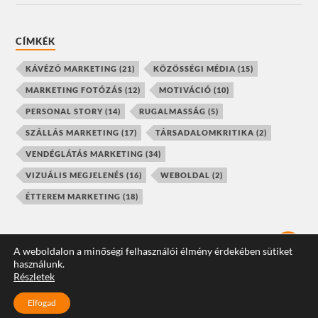
CÍMKÉK
KÁVÉZÓ MARKETING
(21)
KÖZÖSSÉGI MÉDIA
(15)
MARKETING FOTÓZÁS
(12)
MOTIVÁCIÓ
(10)
PERSONAL STORY
(14)
RUGALMASSÁG
(5)
SZÁLLÁS MARKETING
(17)
TÁRSADALOMKRITIKA
(2)
VENDÉGLÁTÁS MARKETING
(34)
VIZUÁLIS MEGJELENÉS
(16)
WEBOLDAL
(2)
ÉTTEREM MARKETING
(18)
A weboldalon a minőségi felhasználói élmény érdekében sütiket
használunk.
© 2026
HOSPO MARKETING TOOLBOX
Részletek
CREATED BY
SHOPOGRAPHIC.CO.NZ
Elfogad