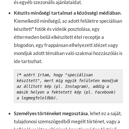
és egyéb szezonális ajánlataidat.
Készíts minőségi tartalmat a közösségi médiában
.
Kiemelkedő minőségű, az adott felületre speciálisan
készített
*
fotók és videók posztolása, egy
éttermeden belül elkészített étel receptje a
blogodon, egy frappánsan elhelyezett idézet vagy
mondjuk adott témában való szakmai hozzászólás is
ide tartozhat.
(
* 
azért írtam, hogy "speciálisan 
készített", mert míg egyik felületen mondjuk 
az állított kép (pl. Instagram), addig a 
másik helyen a fektetett kép (pl. Facebook) 
a legmegfelelőbb).
Személyes történeket megosztása
, lehet ez a saját,
tulajdonosi szemszögedből megélt történet, vagy a