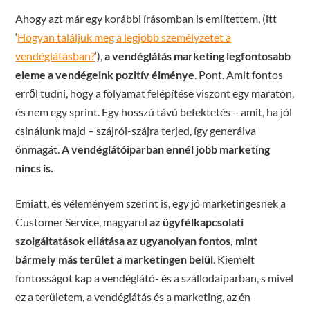
Ahogy azt már egy korábbi írásomban is említettem, (itt
‘
Hogyan találjuk meg a legjobb személyzetet a
vendéglátásban?
‘),
a vendéglátás marketing legfontosabb
eleme a vendégeink pozitív élménye
. Pont. Amit fontos
erről tudni, hogy a folyamat felépítése viszont egy maraton,
és nem egy sprint. Egy hosszú távú befektetés – amit, ha jól
csinálunk majd – szájról-szájra terjed, így generálva
önmagát.
A vendéglátóiparban ennél jobb marketing
nincs is.
Emiatt, és véleményem szerint is, egy jó marketingesnek a
Customer Service, magyarul
az ügyfélkapcsolati
szolgáltatások ellátása az ugyanolyan fontos, mint
bármely más terület a marketingen belül
. Kiemelt
fontosságot kap a vendéglátó- és a szállodaiparban, s mivel
ez a területem, a vendéglátás és a marketing, az én