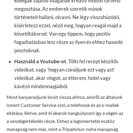
kollégák sajátos világának kreatív módon történő
megosztása. Az emberek szeretik mások
történeteit hallani, olvasni. Ne légy visszahúzódó,
kísérletezz ezzel, nézd meg, hogyan reagál majd a
követőtáborod. Van egy tippem, hogy pozitív
fogadtatásban lesz része az ilyen és ehhez hasonló
posztoknak.
Használd a Youtube-ot
. Tölts fel recept készítős
videókat, vagy ’hogyan csináljunk ezt vagy azt’
videókat, akár vlogot, az étterem, hotel vagy
kávézó mindennapjaiból.
Most kanyarodjunk kicsit vissza ahhoz, amiről az általunk
ismert Customer Service szól, a telefonok és az e-mailek
ellátása, illetve, amit ki akarok hangsúlyozni így a végén az
a vendégértékelés része. Ehhez a legismertebb eszköz
manapság nem más, mint a Tripadvisor noha manapság