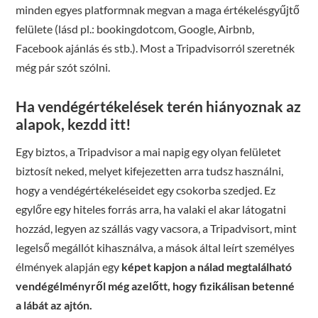
minden egyes platformnak megvan a maga értékelésgyűjtő
felülete (lásd pl.: bookingdotcom, Google, Airbnb,
Facebook ajánlás és stb.). Most a Tripadvisorról szeretnék
még pár szót szólni.
Ha vendégértékelések terén hiányoznak az
alapok, kezdd itt!
Egy biztos, a Tripadvisor a mai napig egy olyan felületet
biztosít neked, melyet kifejezetten arra tudsz használni,
hogy a vendégértékeléseidet egy csokorba szedjed. Ez
egylőre egy hiteles forrás arra, ha valaki el akar látogatni
hozzád, legyen az szállás vagy vacsora, a Tripadvisort, mint
legelső megállót kihasználva, a mások által leírt személyes
élmények alapján egy
képet kapjon a nálad megtalálható
vendégélményről még azelőtt, hogy fizikálisan betenné
a lábát az ajtón.