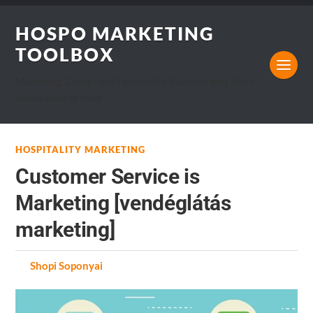
HOSPO MARKETING
TOOLBOX
Marketing, Design and Hospitality Business blog that I
would want to read.
HOSPITALITY MARKETING
Customer Service is
Marketing [vendéglátás
marketing]
by
Shopi Soponyai
on