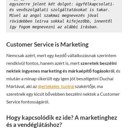
egyszerre jelent két dolgot: ügyfélkapcsolati- 
és vevőszolgálati szolgáltatásokat is takar. 
Mivel az angol szakmai megnevezés jóval 
rövidebben leírva sokkal kifejezőbb, innentől 
így fogom megnevezni az alábbi írásban.
Customer Service is Marketing
Nemcsak azért, mert egy kezdő vállalkozásnak szerintem
rendkívül fontos, hanem azért is, mert
szeretek beszélni
nektek ingyenes marketing és márkaépítő fogásokról
, és
miután a minap sikerült egy igen jót beszélgetni Duchai
Mártával, aki az
@ertekeles_tuning
szakértője, ma
szeretnék egy kicsit bővebben beszélni nektek a Customer
Service fontosságáról.
Hogy kapcsolódik ez ide? A marketinghez
és a vendéglátáshoz?