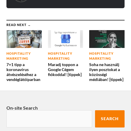
READ NEXT →
HOSPITALITY
HOSPITALITY
HOSPITALITY
MARKETING
MARKETING
MARKETING
7+1 tipp a
Maradj toppon a
Soha ne használj
koronavírus
Google Cégem
ilyen posztokat a
átvészeléséhez a
fiókoddal! [tippek]
közösségi
vendéglátóiparban
médiában! [tippek]
On-site Search
SEARCH