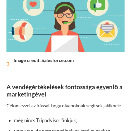
Image credit: Salesforce.com
A vendégértékelések fontossága egyenlő a
marketingével
Célom ezzel az írással, hogy olyanoknak segítsek, akiknek:
még nincs Tripadvisor fiókjuk,
vagy van, de nem reagálnak az értékelésekre,