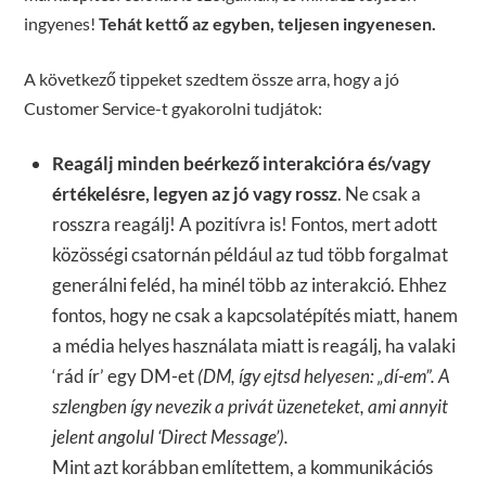
ingyenes!
Tehát kettő az egyben, teljesen ingyenesen.
A következő tippeket szedtem össze arra, hogy a jó
Customer Service-t gyakorolni tudjátok:
Reagálj minden beérkező interakcióra és/vagy
értékelésre, legyen az jó vagy rossz
. Ne csak a
rosszra reagálj! A pozitívra is! Fontos, mert adott
közösségi csatornán például az tud több forgalmat
generálni feléd, ha minél több az interakció. Ehhez
fontos, hogy ne csak a kapcsolatépítés miatt, hanem
a média helyes használata miatt is reagálj, ha valaki
‘rád ír’ egy DM-et
(DM, így ejtsd helyesen: „dí-em”. A
szlengben így nevezik a privát üzeneteket, ami annyit
jelent angolul ‘Direct Message’).
Mint azt korábban említettem, a kommunikációs