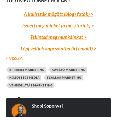
TUDJ MEG TÖBBET RÓLAM:
A kulisszák mögött (blog+fotók) >
Ismerj meg minket (a mi sztorink) >
Tekintsd meg munkáinkat >
Lépj velünk kapcsolatba (írj emailt) >
< VISSZA
ÉTTEREM MARKETING
KÁVÉZÓ MARKETING
KÖZÖSSÉGI MÉDIA
SZÁLLÁS MARKETING
VENDÉGLÁTÁS MARKETING
Shopi Soponyai