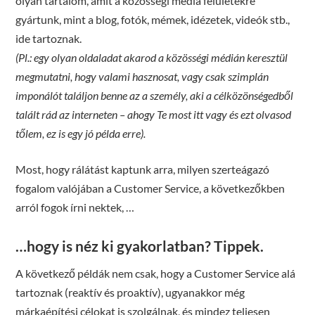
olyan tartalom, amit a közösségi média felületekre
gyártunk, mint a blog, fotók, mémek, idézetek, videók stb.,
ide tartoznak.
(Pl.: egy olyan oldaladat akarod a közösségi médián keresztül
megmutatni, hogy valami hasznosat, vagy csak szimplán
imponálót találjon benne az a személy, aki a célközönségedből
talált rád az interneten – ahogy Te most itt vagy és ezt olvasod
tőlem, ez is egy jó példa erre).
Most, hogy rálátást kaptunk arra, milyen szerteágazó
fogalom valójában a Customer Service, a következőkben
arról fogok írni nektek, …
…hogy is néz ki gyakorlatban? Tippek.
A következő példák nem csak, hogy a Customer Service alá
tartoznak (reaktív és proaktív), ugyanakkor még
márkaépítési célokat is szolgálnak, és mindez teljesen